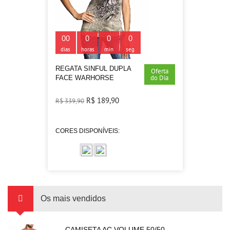
00
0
0
0
dias
horas
min
seg
REGATA SINFUL DUPLA
Oferta
do Dia
FACE WARHORSE
R$ 189,90
R$ 339,90
CORES DISPONÍVEIS:
Os mais vendidos
CAMISETA AC VOLUME 50/50