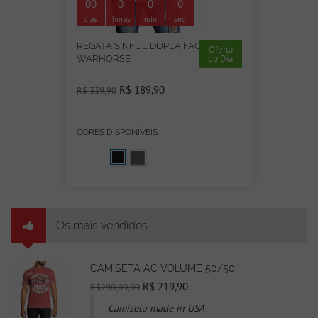
00
0
0
0
dias
horas
min
seg
REGATA SINFUL DUPLA FACE
Oferta
do Dia
WARHORSE
R$ 189,90
R$ 339,90
CORES DISPONÍVEIS:
Os mais vendidos
CAMISETA AC VOLUME 50/50
R$ 219,90
R$290,00,00
Camiseta made in USA