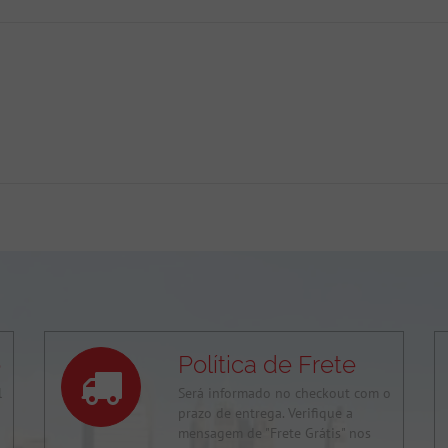
o
Política de Frete
l
Será informado no checkout com o
prazo de entrega. Verifique a
mensagem de "Frete Grátis" nos