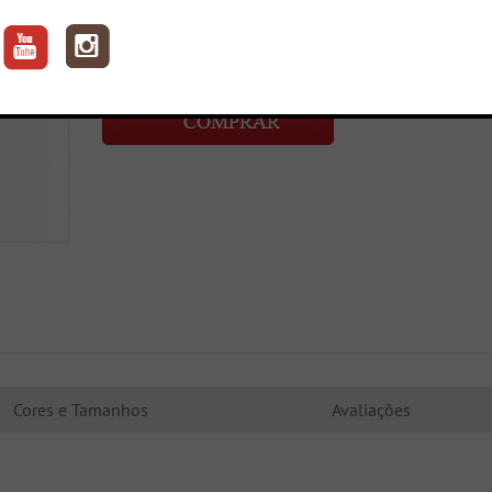
Sugestão:
Aproveite o frete grátis, nas compras
acima de R$ 300,00.
Preço:
Por: R$ 249,90 Ou até
10X no C
De: R$249,90
Cores e Tamanhos
Avaliações