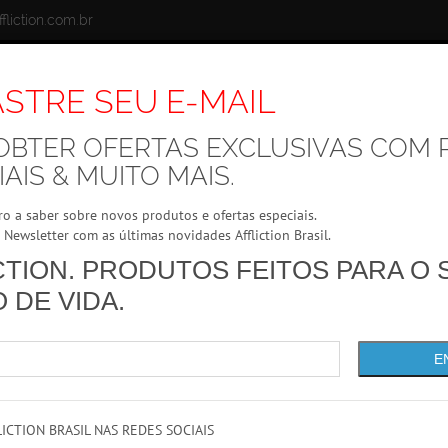
fliction.com.br
STRE SEU E-MAIL
OBTER OFERTAS EXCLUSIVAS COM 
MENTOS
MARCAS
ACESSÓRIOS
OFERTAS
AIS & MUITO MAIS.
ro a saber sobre novos produtos e ofertas especiais.
Newsletter com as últimas novidades Affliction Brasil.
CTION. PRODUTOS FEITOS PARA O 
CAMISETA RENEGADE RAIDER
O DE VIDA.
Cores:
E
Tamanhos:
Produto Indisponível
Disponibilidade:
Indisponível
ICTION BRASIL NAS REDES SOCIAIS