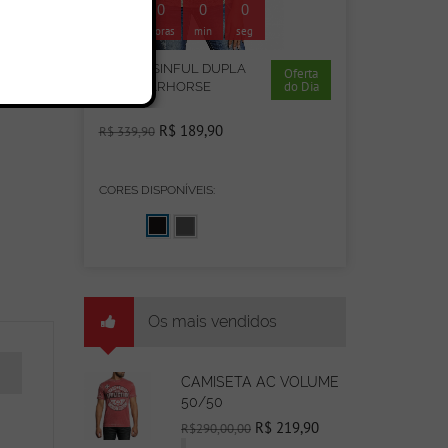
00
0
0
0
dias
horas
min
seg
artão
REGATA SINFUL DUPLA
Oferta
do Dia
FACE WARHORSE
R$ 189,90
R$ 339,90
CORES DISPONÍVEIS:
Os mais vendidos
CAMISETA AC VOLUME
50/50
R$ 219,90
R$290,00,00