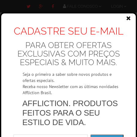
FALE CONOSCO
LOGIN
CADASTRE SEU E-MAIL
PARA OBTER OFERTAS
Carrinho
EXCLUSIVAS COM PREÇOS
0 item(s)
ESPECIAIS & MUITO MAIS.
Seja o primeiro a saber sobre novos produtos e
ofertas especiais.
Receba nosso Newsletter com as últimas novidades
Affliction Brasil.
AFFLICTION. PRODUTOS
Masculino
Camisetas
Camisetas Manga curta
FEITOS PARA O SEU
ESTILO DE VIDA.