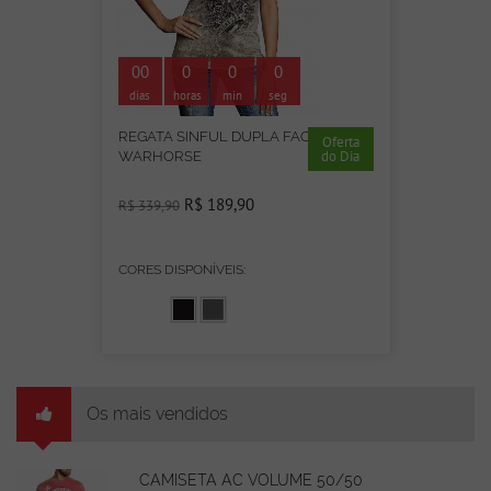
00
0
0
0
dias
horas
min
seg
REGATA SINFUL DUPLA FACE
Oferta
do Dia
WARHORSE
R$ 189,90
R$ 339,90
CORES DISPONÍVEIS:
Os mais vendidos
CAMISETA AC VOLUME 50/50