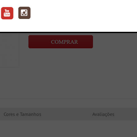
Sugestão:
Aproveite o frete grátis, nas compras
acima de R$ 300,00.
Preço:
Por: R$ 149,90 Ou até
7X no Ca
De: R$269,90
Cores e Tamanhos
Avaliações