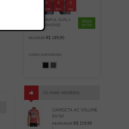
00
0
0
0
dias
horas
min
seg
REGATA SINFUL DUPLA
Oferta
do Dia
FACE WARHORSE
rtão
R$ 189,90
R$ 339,90
CORES DISPONÍVEIS:
Os mais vendidos
CAMISETA AC VOLUME
50/50
R$ 219,90
R$290,00,00