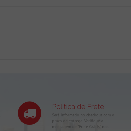
o
Política de Frete
l
Será informado no checkout com o
prazo de entrega. Verifique a
mensagem de "Frete Grátis" nos