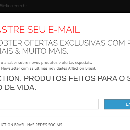
fliction.com.br
STRE SEU E-MAIL
OBTER OFERTAS EXCLUSIVAS COM 
MENTOS
MARCAS
ACESSÓRIOS
OFERTAS
AIS & MUITO MAIS.
ro a saber sobre novos produtos e ofertas especiais.
Newsletter com as últimas novidades Affliction Brasil.
CTION. PRODUTOS FEITOS PARA O 
CAMISETA XTREME COUTURE
O DE VIDA.
FAITH DRIVEN
Cores:
E
Tamanhos:
Produto Indisponível
ICTION BRASIL NAS REDES SOCIAIS
Disponibilidade:
Indisponível